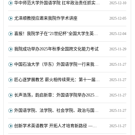
华中师范大学外国语学院 扛牢政治责任抓实巡察整改 凝心聚力推动高质量发展
2025-12-10
尤泽顺教授应邀来我院作学术讲座
2025-12-05
喜报！我院学子在“21世纪杯”全国大学生英语演讲比赛中荣获全国二等奖！
2025-12-04
我院成功举办2025年秋季全国跨文化能力考试
2025-11-29
中国石油大学（华东）外国语学院一行来我院调研交流
2025-11-27
匠心逐梦展教艺 薪火相传续荣光：第十一届“心火杯”义教技能大赛决赛圆满举行
2025-11-27
长声浩荡，韵启新章：外国语学院举办2025年金嗓子外文配音大赛初赛
2025-11-27
外国语学院、法学院、社会学院、政治与国际关系学院、 国家文化产业研究中心党委联合举办发展对象培训班…
2025-11-27
创新学术英语教学 开拓人才培育新路径 ——大学英语教学研究中心举办秋季教研沙龙
2025-11-27