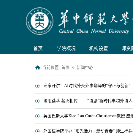
首页
学院概况
机构设置
师资
当前位置:
首页
>>
新闻中心
专家开讲：AI时代外交外事翻译的“守正与创新”
语思荟萃 薪火相传 ——“语思”新时代卓越外
英国巴斯大学Xiao Lan Curdt-Christiansen
外国语学院举办 “阳光活力・燃动青春” 师生杯