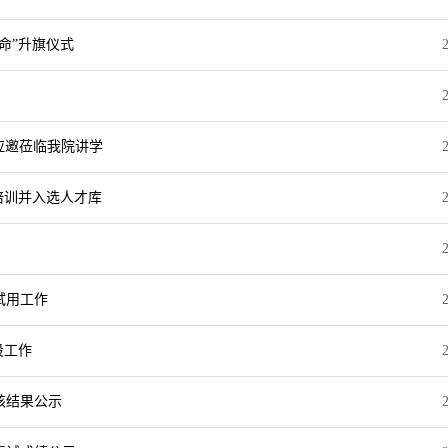
命”升旗仪式
a教授应邀莅临我院讲学
”培训并入选人才库
试用工作
设工作
核结果公示