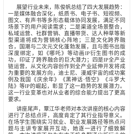
展望行业未来，陈俊帆总结了四大发展趋势：
一是媒体融合深化，纸质书、电子书、短视频、
图文、有声书等多形态载体协同发展，满足不同
场景下的用户阅读需求；二是渠道全场景整合，
私域运营、社群营销、直播带货、达人种草等新
型渠道将成为营销核心阵地；三是文化跨界融
合，国潮与二次元文化蓬勃发展，且与图书出版
深度绑定，如《哪吒》等动画IP衍生图书的成
功，印证了跨界融合的巨大潜力；四是IP全产业
链运营，从文化内容创作到全产业延伸开发将成
为重要的发展方向，迪士尼、漫威宇宙的成功案
例及我国《庆余年》《黑神话·悟空》《斗罗大
陆》等IP的崛起，彰显了这一趋势的发展潜力。
这一行业变革也对从业者的综合能力提出了更高
要求。
讲座尾声，覃江华老师对本次讲座的核心内容
进行了总结点评，高度肯定了其行业指导意义。
在场学生围绕实习就业、职业发展路径等热点问
题与主讲专家展开互动，她逐一进行了细致解