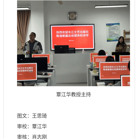
覃江华教授主持
图文
：王思琦
审校：覃江华
审核：肖志刚