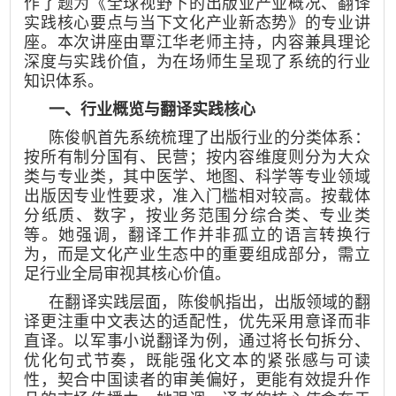
作了题为《全球视野下的出版业产业概况、翻译
实践核心要点与当下文化产业新态势》的专业讲
座。本次讲座由覃江华老师主持，内容兼具理论
深度与实践价值，为在场师生呈现了系统的行业
知识体系。
一、行业概览与翻译实践核心
陈俊帆首先系统梳理了出版行业的分类体系：
按所有制分国有、民营；按内容维度则分为大众
类与专业类，其中医学、地图、科学等专业领域
出版因专业性要求，准入门槛相对较高。按载体
分纸质、数字，按业务范围分综合类、专业类
等。她强调，翻译工作并非孤立的语言转换行
为，而是文化产业生态中的重要组成部分，需立
足行业全局审视其核心价值。
在翻译实践层面，陈俊帆指出，出版领域的翻
译更注重中文表达的适配性，优先采用意译而非
直译。以军事小说翻译为例，通过将长句拆分、
优化句式节奏，既能强化文本的紧张感与可读
性，契合中国读者的审美偏好，更能有效提升作